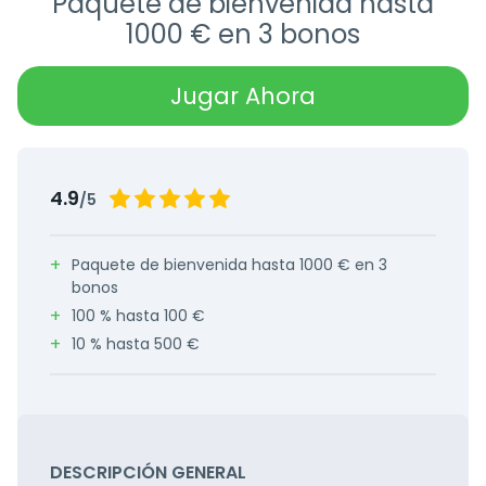
Paquete de bienvenida hasta
1000 € en 3 bonos
Jugar Ahora
4.9
/5
Paquete de bienvenida hasta 1000 € en 3
bonos
100 % hasta 100 €
10 % hasta 500 €
DESCRIPCIÓN GENERAL