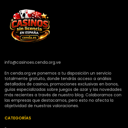
info@casinoes.cenda.org.ve
En cenda.org.ve ponemos a tu disposición un servicio
totalmente gratuito, donde tendrás acceso a análisis
detallados de casinos, promociones exclusivas en bonos,
guías especializadas sobre juegos de azar y las novedades
más recientes a través de nuestro blog. Colaboramos con
las empresas que destacamos, pero esto no afecta la
objetividad de nuestras valoraciones.
CATEGORÍAS