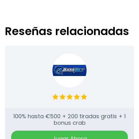
Reseñas relacionadas
100% hasta €500 + 200 tiradas gratis + 1
bonus crab
Jugar Ahora