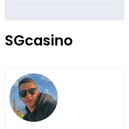
SGcasino