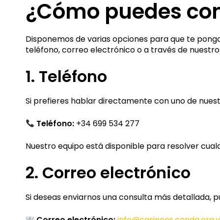
¿Cómo puedes con
Disponemos de varias opciones para que te ponga
teléfono, correo electrónico o a través de nuestr
1. Teléfono
Si prefieres hablar directamente con uno de nuest
Teléfono:
+34 699 534 277
Nuestro equipo está disponible para resolver cual
2. Correo electrónico
Si deseas enviarnos una consulta más detallada, p
Correo electrónico:
info@casinoes.cenda.org.