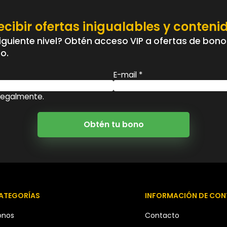
ecibir ofertas inigualables y conteni
siguiente nivel? Obtén acceso VIP a ofertas de bonos
o.
E-mail *
legalmente.
Obtén tu bono
ATEGORÍAS
INFORMACIÓN DE CO
onos
Contacto