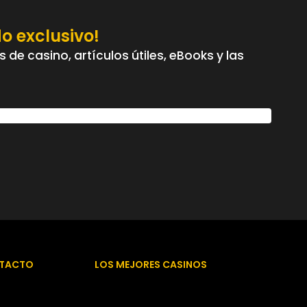
do exclusivo!
 de casino, artículos útiles, eBooks y las
NTACTO
LOS MEJORES CASINOS