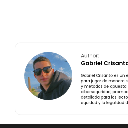
Author:
Gabriel Crisant
Gabriel Crisanto es un
para jugar de manera s
y métodos de apuesta l
ciberseguridad, promoci
detallada para los lec
equidad y la legalidad 