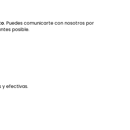
to
. Puedes comunicarte con nosotros por
ntes posible.
 y efectivas.