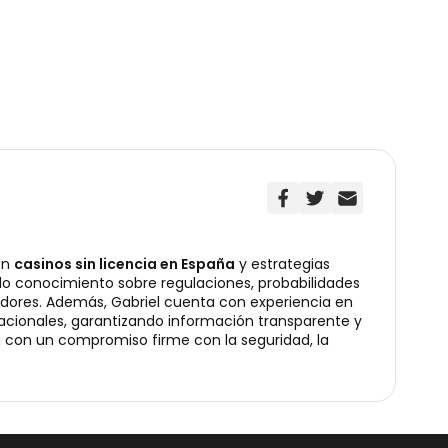
en
casinos sin licencia en España
y estrategias
do conocimiento sobre regulaciones, probabilidades
adores. Además, Gabriel cuenta con experiencia en
nacionales, garantizando información transparente y
a con un compromiso firme con la seguridad, la