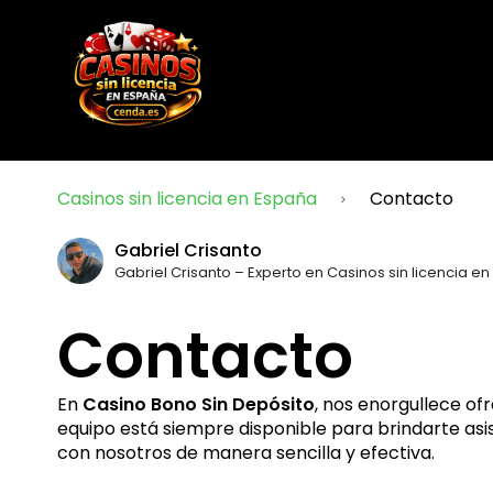
Casinos sin licencia en España
Contacto
Gabriel Crisanto
Gabriel Crisanto – Experto en Casinos sin licencia e
Contacto
En
Casino Bono Sin Depósito
, nos enorgullece of
equipo está siempre disponible para brindarte asi
con nosotros de manera sencilla y efectiva.