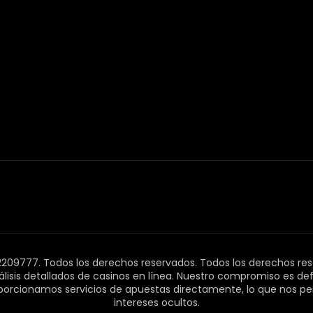
2209777. Todos los derechos reservados. Todos los derechos rese
isis detallados de casinos en línea. Nuestro compromiso es defe
rcionamos servicios de apuestas directamente, lo que nos per
intereses ocultos.