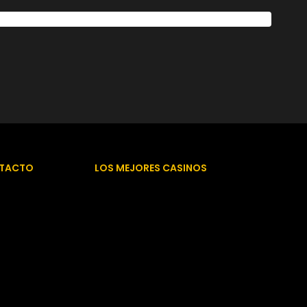
NTACTO
LOS MEJORES CASINOS