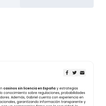
en
casinos sin licencia en España
y estrategias
do conocimiento sobre regulaciones, probabilidades
adores. Además, Gabriel cuenta con experiencia en
nacionales, garantizando información transparente y