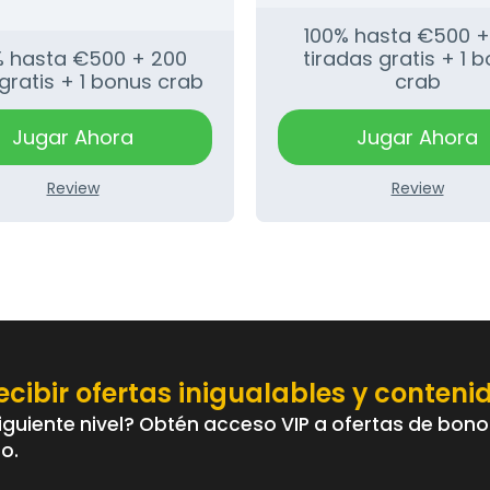
100% hasta €500 +
% hasta €500 + 200
tiradas gratis + 1 
 gratis + 1 bonus crab
crab
Jugar Ahora
Jugar Ahora
Review
Review
ecibir ofertas inigualables y conteni
siguiente nivel? Obtén acceso VIP a ofertas de bonos
o.