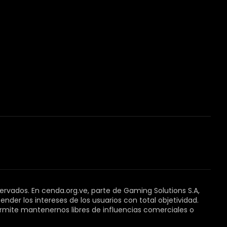
rvados. En cenda.org.ve, parte de Gaming Solutions S.A,
nder los intereses de los usuarios con total objetividad.
mite mantenernos libres de influencias comerciales o