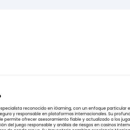
o
 especialista reconocido en iGaming, con un enfoque particular 
egura y responsable en plataformas internacionales. Su profun
e permite ofrecer asesoramiento fiable y actualizado a los jug
ón del juego responsable y análisis de riesgos en casinos inter