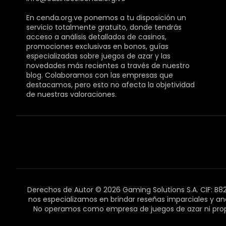
En cenda.org.ve ponemos a tu disposición un
servicio totalmente gratuito, donde tendrás
acceso a análisis detallados de casinos,
promociones exclusivas en bonos, guías
especializadas sobre juegos de azar y las
novedades más recientes a través de nuestro
blog. Colaboramos con las empresas que
destacamos, pero esto no afecta la objetividad
de nuestras valoraciones.
Derechos de Autor © 2026 Gaming Solutions S.A. CIF: B8
nos especializamos en brindar reseñas imparciales y anál
No operamos como empresa de juegos de azar ni propo