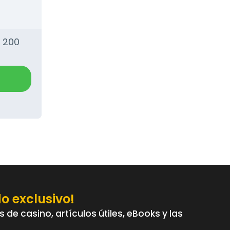
 200
do exclusivo!
 de casino, artículos útiles, eBooks y las