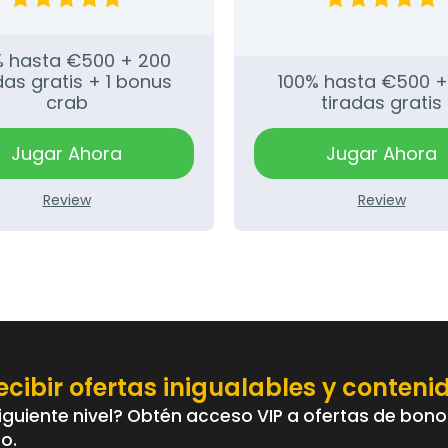
% hasta €500 + 200
das gratis + 1 bonus
100% hasta €500 +
crab
tiradas gratis
Jugar Ahora
Jugar Ahora
Review
Review
ecibir ofertas inigualables y conteni
siguiente nivel? Obtén acceso VIP a ofertas de bonos
o.