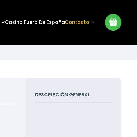
Casino Fuera De España
Contacto
DESCRIPCIÓN GENERAL