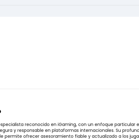
o
 especialista reconocido en iGaming, con un enfoque particular 
egura y responsable en plataformas internacionales. Su profun
e permite ofrecer asesoramiento fiable y actualizado a los jug