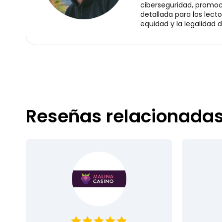
ciberseguridad, promoci
detallada para los lec
equidad y la legalidad 
Reseñas relacionada