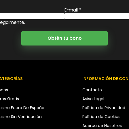
E-mail *
legalmente.
Obtén tu bono
ATEGORÍAS
INFORMACIÓN DE CO
onos
Contacto
ros Gratis
Aviso Legal
asino Fuera De España
Política de Privacidad
sino Sin Verificación
Política de Cookies
Acerca de Nosotros