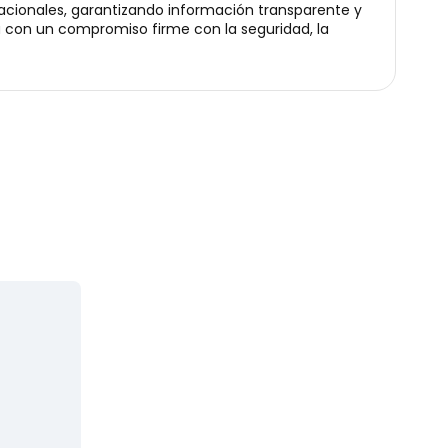
nacionales, garantizando información transparente y
a con un compromiso firme con la seguridad, la